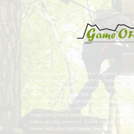
[dsm_card_carousel slider_effect="coverflow" _builder_
image="https://www.acro-forez.fr/wp-content/uplo
image_popup_src="https://www.acro-forez.fr/wp-cont
header_level="h3" header_font="|700||on|||||" header_
link_option_url="https://gameoforez.fr/" link_option
[/dsm_card_carousel_child][dsm_card_carousel_child 
image_background_animation="zoom_in" image_popup
button_url_new_window=1 _builder_version=4.16 _modul
header_font_size="24px" header_line_height="1.2em" l