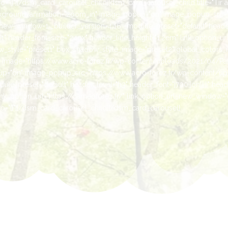
"{}"][/dsm_card_carousel_child][dsm_card_carousel_child title="Tir à
kground_animation="zoom_in" image_popup="on" image_popup_src="h
ew_window=1 _builder_version=4.16 _module_preset="default" header_le
" header_font_size="24px" header_line_height="1.2em" link_option_url
style="preset1" box_shadow_style_image="preset2" global_colors_inf
es" image="https://www.acro-forez.fr/wp-content/uploads/2021/04/Pa
="on" image_popup_src="https://www.acro-forez.fr/wp-content/up
e_preset="default" header_level="h3" header_font="|700||on|||||" head
ink_option_url="https://gameoforez.fr/" link_option_url_new_window=
="{}"][/dsm_card_carousel_child][/dsm_card_carousel]