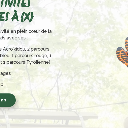
TIVITÉS
S À {X}
ivité en plein cœur de la
nds avec ses :
s Acro'kidou, 2 parcours
 bleu, 1 parcours rouge, 1
et 1 parcours Tyrolienne)
irages
mp
ons