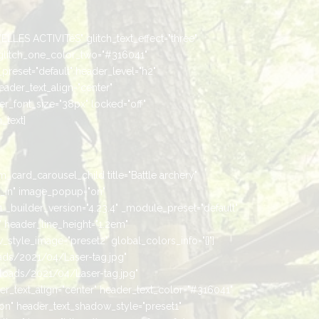
ELLES ACTIVITéS" glitch_text_effect="three"
glitch_one_color_two="#316041"
preset="default" header_level="h2"
header_text_align="center"
r_font_size="38px" locked="off"
_text]
m_card_carousel_child title="Battle archery"
_in" image_popup="on"
builder_version="4.23.4" _module_preset="default"
" header_line_height="1.2em"
style_image="preset2" global_colors_info="{}"]
oads/2021/04/Laser-tag.jpg"
loads/2021/04/Laser-tag.jpg"
er_text_align="center" header_text_color="#316041"
"on" header_text_shadow_style="preset1"