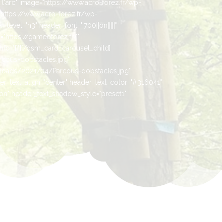
 l'arc" image="https://www.acro-forez.fr/wp-
ttps://www.acro-forez.fr/wp-
vel="h3" header_font="|700||on|||||"
="https://gameoforez.fr/"
o="{}"][/dsm_card_carousel_child]
rcous-dobstacles.jpg"
loads/2021/04/Parcous-dobstacles.jpg"
er_text_align="center" header_text_color="#316041"
"on" header_text_shadow_style="preset1"