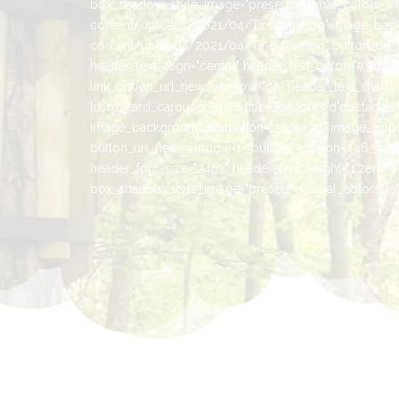
box_shadow_style_image="preset2" global_colors_info=
content/uploads/2021/04/Tir-a-larc.jpg" image_bac
content/uploads/2021/04/Tir-a-larc.jpg" button_url_n
header_text_align="center" header_text_color="#316041
link_option_url_new_window="on" header_text_shadow_
[dsm_card_carousel_child title="Parcours d'obstacl
image_background_animation="zoom_in" image_popup
button_url_new_window=1 _builder_version=4.16 _modul
header_font_size="24px" header_line_height="1.2em" l
box_shadow_style_image="preset2" global_colors_info