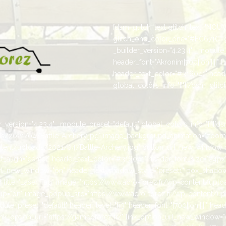
[dsm_glitch_text glitch_text="NOUV
glitch_one_color_one="#EC671C" 
_builder_version="4.23.4" _module_
header_font="Akronim|700||on|||||" 
header_text_color="#316041" heade
global_colors_info="{}"][/dsm_glitch
version="4.23.4" _module_preset="default" global_colors_info="{}"][ds
ads/2021/04/Battle-Archery.jpg" image_background_animation="zoom
ent/uploads/2021/04/Battle-Archery.jpg" button_url_new_window=1 _
text_align="center" header_text_color="#316041" header_font_size="24px
_url_new_window="on" header_text_shadow_style="preset1" box_shadow_
title="Laser Tag" image="https://www.acro-forez.fr/wp-content/upl
="on" image_popup_src="https://www.acro-forez.fr/wp-content/up
e_preset="default" header_level="h3" header_font="|700||on|||||" head
ink_option_url="https://gameoforez.fr/" link_option_url_new_window=