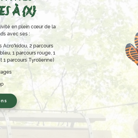
S À {X}
ivité en plein cœur de la
nds avec ses :
s Acro'kidou, 2 parcours
 bleu, 1 parcours rouge, 1
et 1 parcours Tyrolienne)
irages
mp
ons