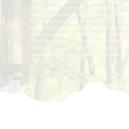
content/uploads/2021/04/Tir-a-larc.jpg" image_bac
content/uploads/2021/04/Tir-a-larc.jpg" button_url_n
header_text_align="center" header_text_color="#316041
link_option_url_new_window="on" header_text_shadow_
[dsm_card_carousel_child title="Parcours d'obstacl
image_background_animation="zoom_in" image_popup
button_url_new_window=1 _builder_version=4.16 _modul
header_font_size="24px" header_line_height="1.2em" l
box_shadow_style_image="preset2" global_colors_info