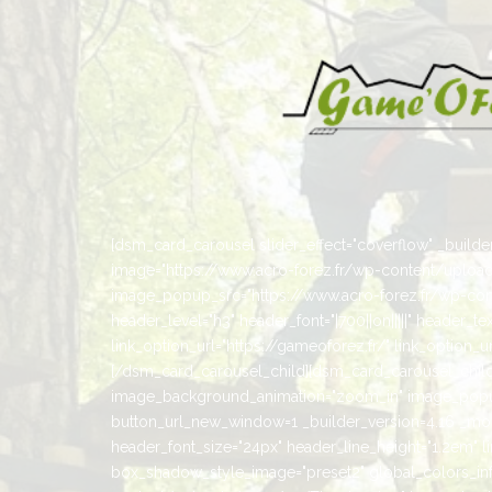
[dsm_card_carousel slider_effect="coverflow" _builder_
image="https://www.acro-forez.fr/wp-content/uplo
image_popup_src="https://www.acro-forez.fr/wp-cont
header_level="h3" header_font="|700||on|||||" header_
link_option_url="https://gameoforez.fr/" link_option
[/dsm_card_carousel_child][dsm_card_carousel_child 
image_background_animation="zoom_in" image_popup
button_url_new_window=1 _builder_version=4.16 _modul
header_font_size="24px" header_line_height="1.2em" l
box_shadow_style_image="preset2" global_colors_info=