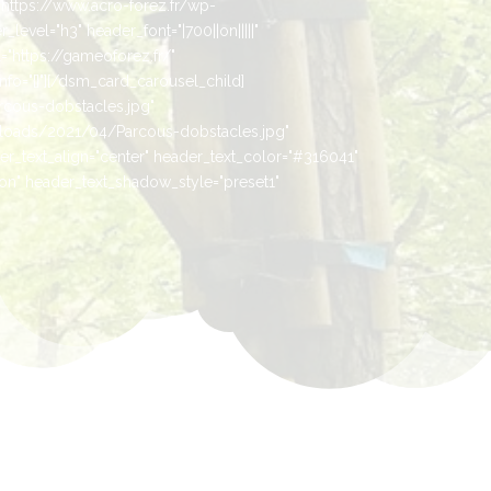
ttps://www.acro-forez.fr/wp-
vel="h3" header_font="|700||on|||||"
="https://gameoforez.fr/"
o="{}"][/dsm_card_carousel_child]
rcous-dobstacles.jpg"
loads/2021/04/Parcous-dobstacles.jpg"
er_text_align="center" header_text_color="#316041"
"on" header_text_shadow_style="preset1"