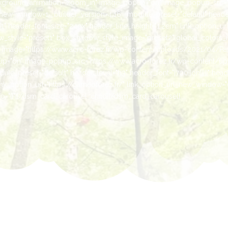
kground_animation="zoom_in" image_popup="on" image_popup_src="h
ew_window=1 _builder_version=4.16 _module_preset="default" header_le
" header_font_size="24px" header_line_height="1.2em" link_option_url
style="preset1" box_shadow_style_image="preset2" global_colors_inf
es" image="https://www.acro-forez.fr/wp-content/uploads/2021/04/Pa
="on" image_popup_src="https://www.acro-forez.fr/wp-content/up
e_preset="default" header_level="h3" header_font="|700||on|||||" head
ink_option_url="https://gameoforez.fr/" link_option_url_new_window=
="{}"][/dsm_card_carousel_child][/dsm_card_carousel]