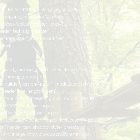
ELLES ACTIVITéS" glitch_text_effect="three"
glitch_one_color_two="#316041"
preset="default" header_level="h2"
header_text_align="center"
r_font_size="38px" locked="off"
_text]
m_card_carousel_child title="Battle archery"
_in" image_popup="on"
builder_version="4.23.4" _module_preset="default"
" header_line_height="1.2em"
style_image="preset2" global_colors_info="{}"]
oads/2021/04/Laser-tag.jpg"
loads/2021/04/Laser-tag.jpg"
er_text_align="center" header_text_color="#316041"
"on" header_text_shadow_style="preset1"
 l'arc" image="https://www.acro-forez.fr/wp-