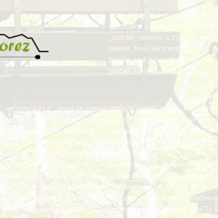
[dsm_glitch_text glitch_text="NOUV
glitch_one_color_one="#EC671C" 
_builder_version="4.23.4" _module_
header_font="Akronim|700||on|||||" 
header_text_color="#316041" heade
global_colors_info="{}"][/dsm_glitch
version="4.23.4" _module_preset="default" global_colors_info="{}"][ds
ads/2021/04/Battle-Archery.jpg" image_background_animation="zoom
ent/uploads/2021/04/Battle-Archery.jpg" button_url_new_window=1 _
text_align="center" header_text_color="#316041" header_font_size="24px
_url_new_window="on" header_text_shadow_style="preset1" box_shadow_
title="Laser Tag" image="https://www.acro-forez.fr/wp-content/upl
="on" image_popup_src="https://www.acro-forez.fr/wp-content/up
e_preset="default" header_level="h3" header_font="|700||on|||||" head
ink_option_url="https://gameoforez.fr/" link_option_url_new_window=
"{}"][/dsm_card_carousel_child][dsm_card_carousel_child title="Tir à