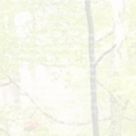
header_line_height="1.2em"
link_option_url="https://gameoforez.fr/"
link_option_url_new_window="on"
header_text_shadow_style="preset1"
box_shadow_style_image="preset2" global_colors_info="{}"]
[/dsm_card_carousel_child][dsm_card_carousel_child
title="Parcours d'obstacles" image="https://www.acro-
forez.fr/wp-content/uploads/2021/04/Parcous-
dobstacles.jpg" image_background_animation="zoom_in"
image_popup="on" image_popup_src="https://www.acro-
forez.fr/wp-content/uploads/2021/04/Parcous-
dobstacles.jpg" button_url_new_window=1
_builder_version=4.16 _module_preset="default"
header_level="h3" header_font="|700||on|||||"
header_text_align="center" header_text_color="#316041"
header_font_size="24px" header_line_height="1.2em"
link_option_url="https://gameoforez.fr/"
link_option_url_new_window="on"
header_text_shadow_style="preset1"