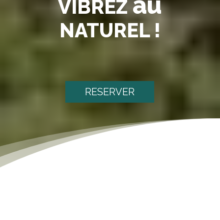
au
VIBREZ
NATUREL !
RESERVER