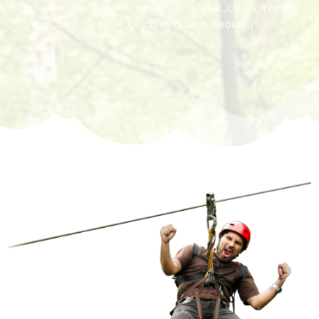
box_shadow_style_image="preset2" global_colors_info="{}"]
[/dsm_card_carousel_child][/dsm_card_carousel]