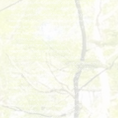
forez.fr/wp-content/uploads/2021/04/Laser-tag.jpg"
button_url_new_window=1 _builder_version=4.16
_module_preset="default" header_level="h3"
header_font="|700||on|||||" header_text_align="center"
header_text_color="#316041" header_font_size="24px"
header_line_height="1.2em"
link_option_url="https://gameoforez.fr/"
link_option_url_new_window="on"
header_text_shadow_style="preset1"
box_shadow_style_image="preset2" global_colors_info="{}"]
[/dsm_card_carousel_child][dsm_card_carousel_child
title="Tir à l'arc" image="https://www.acro-forez.fr/wp-
content/uploads/2021/04/Tir-a-larc.jpg"
image_background_animation="zoom_in"
image_popup="on" image_popup_src="https://www.acro-
forez.fr/wp-content/uploads/2021/04/Tir-a-larc.jpg"
button_url_new_window=1 _builder_version=4.16
_module_preset="default" header_level="h3"
header_font="|700||on|||||" header_text_align="center"
header_text_color="#316041" header_font_size="24px"