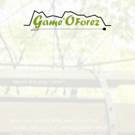
[dsm_glitch_text glitch_text="NOUVELLES ACTIVITéS"
glitch_text_effect="three"
glitch_one_color_one="#EC671C"
glitch_one_color_two="#316041"
_builder_version="4.23.4" _module_preset="default"
header_level="h2" header_font="Akronim|700||on|||||"
header_text_align="center"
header_text_color="#316041" header_font_size="38px"
locked="off" global_colors_info="{}"][/dsm_glitch_text]
[dsm_card_carousel slider_effect="coverflow"
_builder_version="4.23.4" _module_preset="default"
global_colors_info="{}"][dsm_card_carousel_child