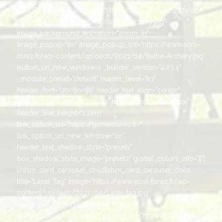
title="Battle archery" image="https://www.acro-forez.fr/wp-
content/uploads/2021/04/Battle-Archery.jpg"
image_background_animation="zoom_in"
image_popup="on" image_popup_src="https://www.acro-
forez.fr/wp-content/uploads/2021/04/Battle-Archery.jpg"
button_url_new_window=1 _builder_version="4.23.4"
_module_preset="default" header_level="h3"
header_font="|700||on|||||" header_text_align="center"
header_text_color="#316041" header_font_size="24px"
header_line_height="1.2em"
link_option_url="https://gameoforez.fr/"
link_option_url_new_window="on"
header_text_shadow_style="preset1"
box_shadow_style_image="preset2" global_colors_info="{}"]
[/dsm_card_carousel_child][dsm_card_carousel_child
title="Laser Tag" image="https://www.acro-forez.fr/wp-
content/uploads/2021/04/Laser-tag.jpg"
image_background_animation="zoom_in"
image_popup="on" image_popup_src="https://www.acro-