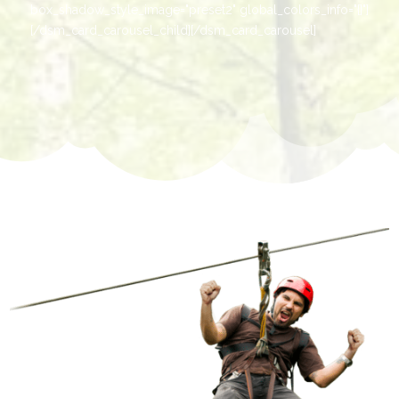
box_shadow_style_image="preset2" global_colors_info="{}"]
[/dsm_card_carousel_child][/dsm_card_carousel]