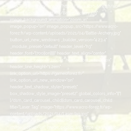
title="Battle archery" image="https://www.acro-forez.fr/wp-
content/uploads/2021/04/Battle-Archery.jpg"
image_background_animation="zoom_in"
image_popup="on" image_popup_src="https://www.acro-
forez.fr/wp-content/uploads/2021/04/Battle-Archery.jpg"
button_url_new_window=1 _builder_version="4.23.4"
_module_preset="default" header_level="h3"
header_font="|700||on|||||" header_text_align="center"
header_text_color="#316041" header_font_size="24px"
header_line_height="1.2em"
link_option_url="https://gameoforez.fr/"
link_option_url_new_window="on"
header_text_shadow_style="preset1"
box_shadow_style_image="preset2" global_colors_info="{}"]
[/dsm_card_carousel_child][dsm_card_carousel_child
title="Laser Tag" image="https://www.acro-forez.fr/wp-
content/uploads/2021/04/Laser-tag.jpg"
image_background_animation="zoom_in"
image_popup="on" image_popup_src="https://www.acro-