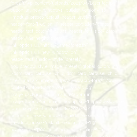
forez.fr/wp-content/uploads/2021/04/Laser-tag.jpg"
button_url_new_window=1 _builder_version=4.16
_module_preset="default" header_level="h3"
header_font="|700||on|||||" header_text_align="center"
header_text_color="#316041" header_font_size="24px"
header_line_height="1.2em"
link_option_url="https://gameoforez.fr/"
link_option_url_new_window="on"
header_text_shadow_style="preset1"
box_shadow_style_image="preset2" global_colors_info="{}"]
[/dsm_card_carousel_child][dsm_card_carousel_child
title="Tir à l'arc" image="https://www.acro-forez.fr/wp-
content/uploads/2021/04/Tir-a-larc.jpg"
image_background_animation="zoom_in"
image_popup="on" image_popup_src="https://www.acro-
forez.fr/wp-content/uploads/2021/04/Tir-a-larc.jpg"
button_url_new_window=1 _builder_version=4.16
_module_preset="default" header_level="h3"
header_font="|700||on|||||" header_text_align="center"
header_text_color="#316041" header_font_size="24px"