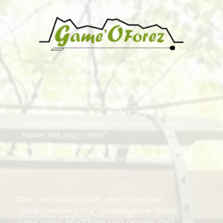
[dsm_glitch_text glitch_text="NOUVELLES ACTIVITéS"
glitch_text_effect="three"
glitch_one_color_one="#EC671C"
glitch_one_color_two="#316041"
_builder_version="4.23.4" _module_preset="default"
header_level="h2" header_font="Akronim|700||on|||||"
header_text_align="center"
header_text_color="#316041" header_font_size="38px"
locked="off" global_colors_info="{}"][/dsm_glitch_text]
[dsm_card_carousel slider_effect="coverflow"
_builder_version="4.23.4" _module_preset="default"
global_colors_info="{}"][dsm_card_carousel_child