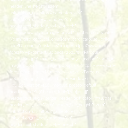
header_line_height="1.2em"
link_option_url="https://gameoforez.fr/"
link_option_url_new_window="on"
header_text_shadow_style="preset1"
box_shadow_style_image="preset2" global_colors_info="{}"]
[/dsm_card_carousel_child][dsm_card_carousel_child
title="Parcours d'obstacles" image="https://www.acro-
forez.fr/wp-content/uploads/2021/04/Parcous-
dobstacles.jpg" image_background_animation="zoom_in"
image_popup="on" image_popup_src="https://www.acro-
forez.fr/wp-content/uploads/2021/04/Parcous-
dobstacles.jpg" button_url_new_window=1
_builder_version=4.16 _module_preset="default"
header_level="h3" header_font="|700||on|||||"
header_text_align="center" header_text_color="#316041"
header_font_size="24px" header_line_height="1.2em"
link_option_url="https://gameoforez.fr/"
link_option_url_new_window="on"
header_text_shadow_style="preset1"