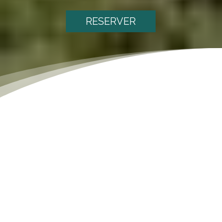
RESERVER
[dsm_text_notation notation_text="Nos Partenaires"
notation_type="box" notation_delay="70ms"
heading_html_tag="h2" _builder_version="4.7.7"
_module_preset="default" header_font="Akronim|||on|||||"
header_text_color="#000000" header_font_size="35px"
text_orientation="center" global_colors_info="{}"]
[/dsm_text_notation]