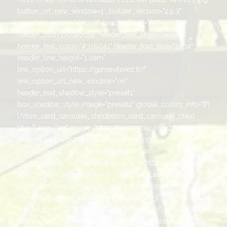
button_url_new_window=1 _builder_version="4.9.3"
_module_preset="default" header_level="h3"
header_font="|700||on|||||" header_text_align="center"
header_text_color="#316041" header_font_size="24px"
header_line_height="1.2em"
link_option_url="https://gameoforez.fr/"
link_option_url_new_window="on"
header_text_shadow_style="preset1"
box_shadow_style_image="preset2" global_colors_info="{}"]
[/dsm_card_carousel_child][dsm_card_carousel_child
title="Laser Tag" image="https://www.acro-forez.fr/wp-
content/uploads/2021/04/Laser-tag.jpg"
image_background_animation="zoom_in"
image_popup="on" image_popup_src="https://www.acro-
forez.fr/wp-content/uploads/2021/04/Laser-tag.jpg"
button_url_new_window=1 _builder_version="4.9.3"
_module_preset="default" header_level="h3"
header_font="|700||on|||||" header_text_align="center"
header_text_color="#316041" header_font_size="24px"