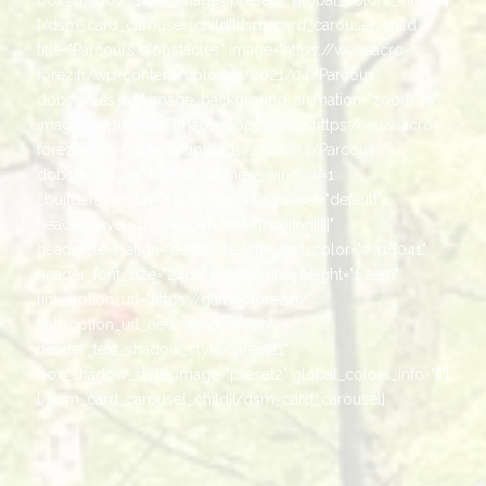
[/dsm_card_carousel_child][dsm_card_carousel_child
title="Parcours d'obstacles" image="https://www.acro-
forez.fr/wp-content/uploads/2021/04/Parcous-
dobstacles.jpg" image_background_animation="zoom_in"
image_popup="on" image_popup_src="https://www.acro-
forez.fr/wp-content/uploads/2021/04/Parcous-
dobstacles.jpg" button_url_new_window=1
_builder_version="4.9.3" _module_preset="default"
header_level="h3" header_font="|700||on|||||"
header_text_align="center" header_text_color="#316041"
header_font_size="24px" header_line_height="1.2em"
link_option_url="https://gameoforez.fr/"
link_option_url_new_window="on"
header_text_shadow_style="preset1"
box_shadow_style_image="preset2" global_colors_info="{}"]
[/dsm_card_carousel_child][/dsm_card_carousel]