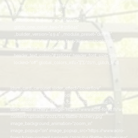
[dsm_glitch_text glitch_text="NOUVELLES ACTIVITéS"
glitch_text_effect="three"
glitch_one_color_one="#EC671C"
glitch_one_color_two="#316041"
_builder_version="4.9.4" _module_preset="default"
header_level="h2" header_font="Akronim|700||on|||||"
header_text_align="center"
header_text_color="#316041" header_font_size="38px"
locked="off" global_colors_info="{}"][/dsm_glitch_text]
[dsm_card_carousel slider_effect="coverflow"
_builder_version="4.9.3" _module_preset="default"
global_colors_info="{}"][dsm_card_carousel_child
title="Battle archery" image="https://www.acro-forez.fr/wp-
content/uploads/2021/04/Battle-Archery.jpg"
image_background_animation="zoom_in"
image_popup="on" image_popup_src="https://www.acro-
forez.fr/wp-content/uploads/2021/04/Battle-Archery.jpg"