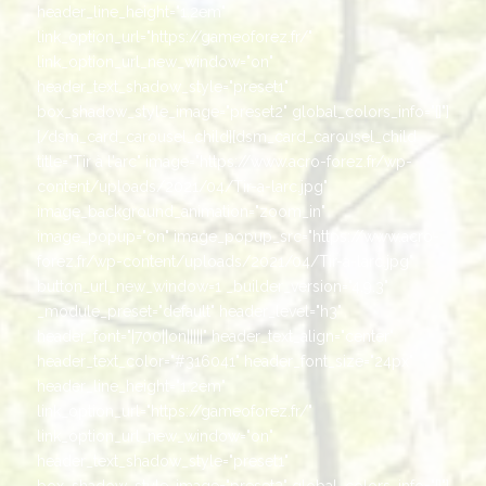
header_line_height="1.2em"
link_option_url="https://gameoforez.fr/"
link_option_url_new_window="on"
header_text_shadow_style="preset1"
box_shadow_style_image="preset2" global_colors_info="{}"]
[/dsm_card_carousel_child][dsm_card_carousel_child
title="Tir à l'arc" image="https://www.acro-forez.fr/wp-
content/uploads/2021/04/Tir-a-larc.jpg"
image_background_animation="zoom_in"
image_popup="on" image_popup_src="https://www.acro-
forez.fr/wp-content/uploads/2021/04/Tir-a-larc.jpg"
button_url_new_window=1 _builder_version="4.9.3"
_module_preset="default" header_level="h3"
header_font="|700||on|||||" header_text_align="center"
header_text_color="#316041" header_font_size="24px"
header_line_height="1.2em"
link_option_url="https://gameoforez.fr/"
link_option_url_new_window="on"
header_text_shadow_style="preset1"
box_shadow_style_image="preset2" global_colors_info="{}"]