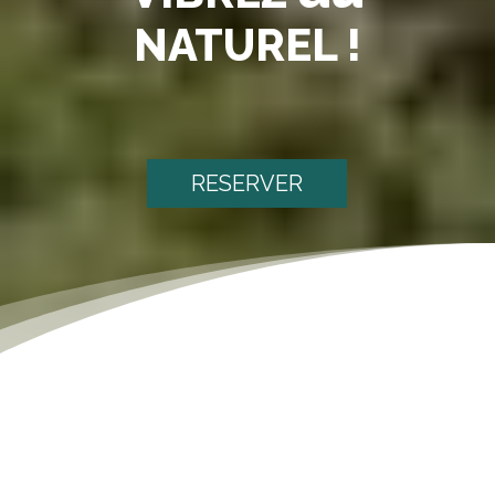
NATUREL !
RESERVER
[dsm_text_notation notation_text="Nos Partenaires"