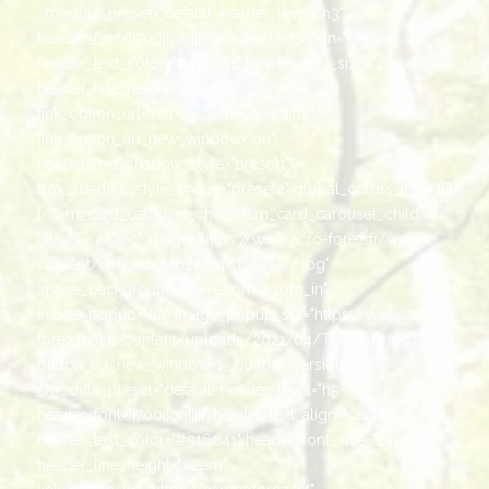
_module_preset="default" header_level="h3"
header_font="|700||on|||||" header_text_align="center"
header_text_color="#316041" header_font_size="24px"
header_line_height="1.2em"
link_option_url="https://gameoforez.fr/"
link_option_url_new_window="on"
header_text_shadow_style="preset1"
box_shadow_style_image="preset2" global_colors_info="{}"]
[/dsm_card_carousel_child][dsm_card_carousel_child
title="Tir à l'arc" image="https://www.acro-forez.fr/wp-
content/uploads/2021/04/Tir-a-larc.jpg"
image_background_animation="zoom_in"
image_popup="on" image_popup_src="https://www.acro-
forez.fr/wp-content/uploads/2021/04/Tir-a-larc.jpg"
button_url_new_window=1 _builder_version=4.16
_module_preset="default" header_level="h3"
header_font="|700||on|||||" header_text_align="center"
header_text_color="#316041" header_font_size="24px"
header_line_height="1.2em"