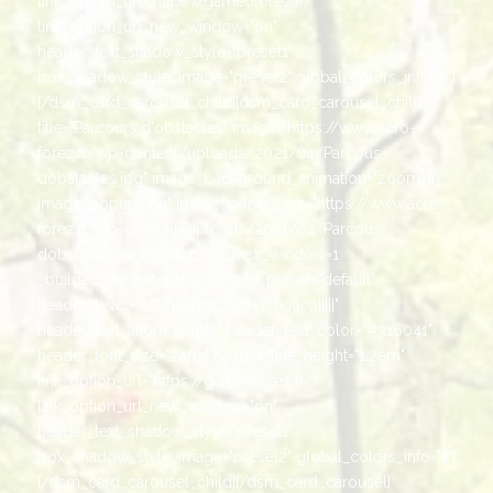
link_option_url="https://gameoforez.fr/"
link_option_url_new_window="on"
header_text_shadow_style="preset1"
box_shadow_style_image="preset2" global_colors_info="{}"]
[/dsm_card_carousel_child][dsm_card_carousel_child
title="Parcours d'obstacles" image="https://www.acro-
forez.fr/wp-content/uploads/2021/04/Parcous-
dobstacles.jpg" image_background_animation="zoom_in"
image_popup="on" image_popup_src="https://www.acro-
forez.fr/wp-content/uploads/2021/04/Parcous-
dobstacles.jpg" button_url_new_window=1
_builder_version=4.16 _module_preset="default"
header_level="h3" header_font="|700||on|||||"
header_text_align="center" header_text_color="#316041"
header_font_size="24px" header_line_height="1.2em"
link_option_url="https://gameoforez.fr/"
link_option_url_new_window="on"
header_text_shadow_style="preset1"
box_shadow_style_image="preset2" global_colors_info="{}"]
[/dsm_card_carousel_child][/dsm_card_carousel]