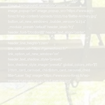
image_background_animation="zoom_in"
image_popup="on" image_popup_src="https://www.acro-
forez.fr/wp-content/uploads/2021/04/Battle-Archery.jpg"
button_url_new_window=1 _builder_version="4.23.4"
_module_preset="default" header_level="h3"
header_font="|700||on|||||" header_text_align="center"
header_text_color="#316041" header_font_size="24px"
header_line_height="1.2em"
link_option_url="https://gameoforez.fr/"
link_option_url_new_window="on"
header_text_shadow_style="preset1"
box_shadow_style_image="preset2" global_colors_info="{}"]
[/dsm_card_carousel_child][dsm_card_carousel_child
title="Laser Tag" image="https://www.acro-forez.fr/wp-
content/uploads/2021/04/Laser-tag.jpg"
image_background_animation="zoom_in"
image_popup="on" image_popup_src="https://www.acro-
forez.fr/wp-content/uploads/2021/04/Laser-tag.jpg"
button_url_new_window=1 _builder_version=4.16