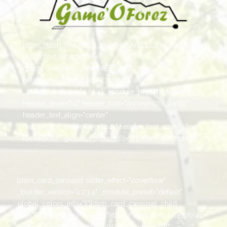
[dsm_glitch_text glitch_text="NOUVELLES ACTIVITéS"
glitch_text_effect="three"
glitch_one_color_one="#EC671C"
glitch_one_color_two="#316041"
_builder_version="4.23.4" _module_preset="default"
header_level="h2" header_font="Akronim|700||on|||||"
header_text_align="center"
header_text_color="#316041" header_font_size="38px"
locked="off" global_colors_info="{}"][/dsm_glitch_text]
[dsm_card_carousel slider_effect="coverflow"
_builder_version="4.23.4" _module_preset="default"
global_colors_info="{}"][dsm_card_carousel_child
title="Battle archery" image="https://www.acro-forez.fr/wp-
content/uploads/2021/04/Battle-Archery.jpg"