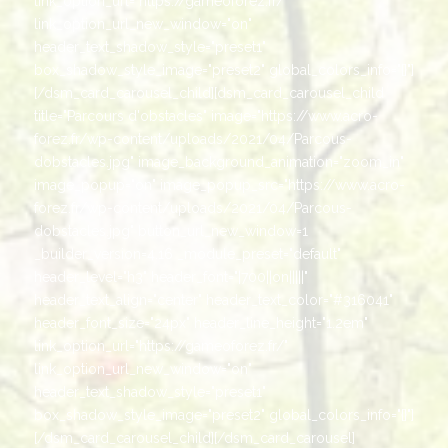
link_option_url="https://gameoforez.fr/"
link_option_url_new_window="on"
header_text_shadow_style="preset1"
box_shadow_style_image="preset2" global_colors_info="{}"]
[/dsm_card_carousel_child][dsm_card_carousel_child
title="Parcours d'obstacles" image="https://www.acro-
forez.fr/wp-content/uploads/2021/04/Parcous-
dobstacles.jpg" image_background_animation="zoom_in"
image_popup="on" image_popup_src="https://www.acro-
forez.fr/wp-content/uploads/2021/04/Parcous-
dobstacles.jpg" button_url_new_window=1
_builder_version=4.16 _module_preset="default"
header_level="h3" header_font="|700||on|||||"
header_text_align="center" header_text_color="#316041"
header_font_size="24px" header_line_height="1.2em"
link_option_url="https://gameoforez.fr/"
link_option_url_new_window="on"
header_text_shadow_style="preset1"
box_shadow_style_image="preset2" global_colors_info="{}"]
[/dsm_card_carousel_child][/dsm_card_carousel]