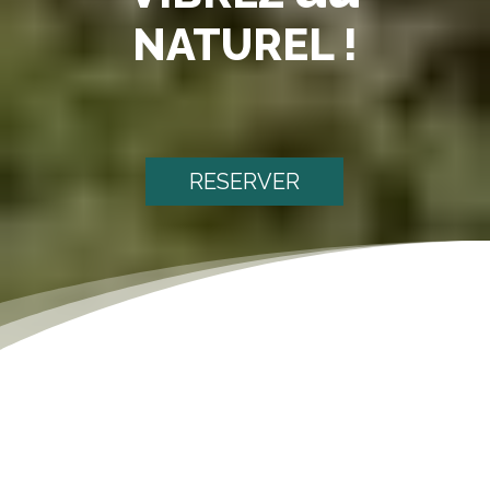
NATUREL !
RESERVER
[dsm_text_notation notation_text="Nos Partenaires"