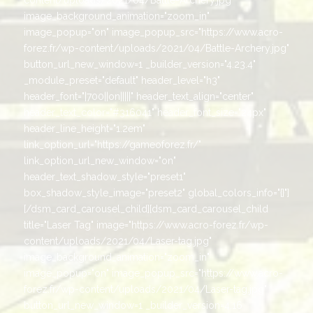
image_background_animation="zoom_in"
image_popup="on" image_popup_src="https://www.acro-
forez.fr/wp-content/uploads/2021/04/Battle-Archery.jpg"
button_url_new_window=1 _builder_version="4.23.4"
_module_preset="default" header_level="h3"
header_font="|700||on|||||" header_text_align="center"
header_text_color="#316041" header_font_size="24px"
header_line_height="1.2em"
link_option_url="https://gameoforez.fr/"
link_option_url_new_window="on"
header_text_shadow_style="preset1"
box_shadow_style_image="preset2" global_colors_info="{}"]
[/dsm_card_carousel_child][dsm_card_carousel_child
title="Laser Tag" image="https://www.acro-forez.fr/wp-
content/uploads/2021/04/Laser-tag.jpg"
image_background_animation="zoom_in"
image_popup="on" image_popup_src="https://www.acro-
forez.fr/wp-content/uploads/2021/04/Laser-tag.jpg"
button_url_new_window=1 _builder_version=4.16