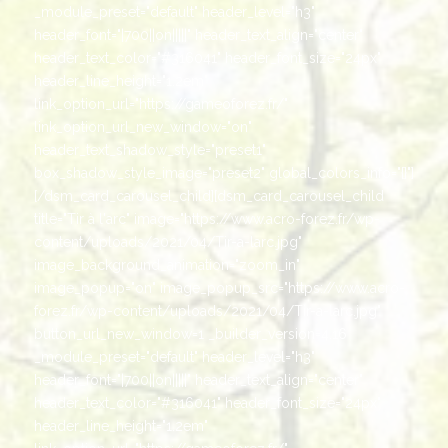
_module_preset="default" header_level="h3"
header_font="|700||on|||||" header_text_align="center"
header_text_color="#316041" header_font_size="24px"
header_line_height="1.2em"
link_option_url="https://gameoforez.fr/"
link_option_url_new_window="on"
header_text_shadow_style="preset1"
box_shadow_style_image="preset2" global_colors_info="{}"]
[/dsm_card_carousel_child][dsm_card_carousel_child
title="Tir à l'arc" image="https://www.acro-forez.fr/wp-
content/uploads/2021/04/Tir-a-larc.jpg"
image_background_animation="zoom_in"
image_popup="on" image_popup_src="https://www.acro-
forez.fr/wp-content/uploads/2021/04/Tir-a-larc.jpg"
button_url_new_window=1 _builder_version=4.16
_module_preset="default" header_level="h3"
header_font="|700||on|||||" header_text_align="center"
header_text_color="#316041" header_font_size="24px"
header_line_height="1.2em"