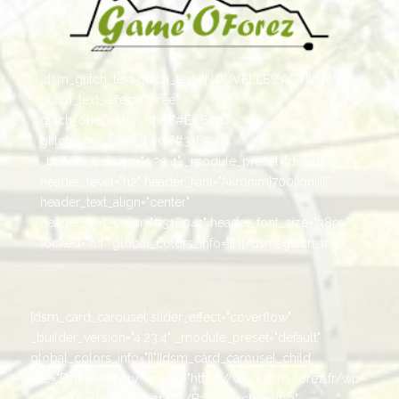
[dsm_glitch_text glitch_text="NOUVELLES ACTIVITéS"
glitch_text_effect="three"
glitch_one_color_one="#EC671C"
glitch_one_color_two="#316041"
_builder_version="4.23.4" _module_preset="default"
header_level="h2" header_font="Akronim|700||on|||||"
header_text_align="center"
header_text_color="#316041" header_font_size="38px"
locked="off" global_colors_info="{}"][/dsm_glitch_text]
[dsm_card_carousel slider_effect="coverflow"
_builder_version="4.23.4" _module_preset="default"
global_colors_info="{}"][dsm_card_carousel_child
title="Battle archery" image="https://www.acro-forez.fr/wp-
content/uploads/2021/04/Battle-Archery.jpg"