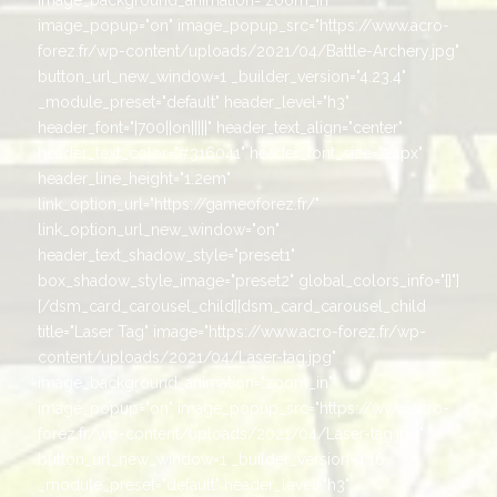
image_popup="on" image_popup_src="https://www.acro-
forez.fr/wp-content/uploads/2021/04/Battle-Archery.jpg"
button_url_new_window=1 _builder_version="4.23.4"
_module_preset="default" header_level="h3"
header_font="|700||on|||||" header_text_align="center"
header_text_color="#316041" header_font_size="24px"
header_line_height="1.2em"
link_option_url="https://gameoforez.fr/"
link_option_url_new_window="on"
header_text_shadow_style="preset1"
box_shadow_style_image="preset2" global_colors_info="{}"]
[/dsm_card_carousel_child][dsm_card_carousel_child
title="Laser Tag" image="https://www.acro-forez.fr/wp-
content/uploads/2021/04/Laser-tag.jpg"
image_background_animation="zoom_in"
image_popup="on" image_popup_src="https://www.acro-
forez.fr/wp-content/uploads/2021/04/Laser-tag.jpg"
button_url_new_window=1 _builder_version=4.16
_module_preset="default" header_level="h3"