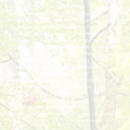
link_option_url_new_window="on"
header_text_shadow_style="preset1"
box_shadow_style_image="preset2" global_colors_info="{}"]
[/dsm_card_carousel_child][dsm_card_carousel_child
title="Parcours d'obstacles" image="https://www.acro-
forez.fr/wp-content/uploads/2021/04/Parcous-
dobstacles.jpg" image_background_animation="zoom_in"
image_popup="on" image_popup_src="https://www.acro-
forez.fr/wp-content/uploads/2021/04/Parcous-
dobstacles.jpg" button_url_new_window=1
_builder_version=4.16 _module_preset="default"
header_level="h3" header_font="|700||on|||||"
header_text_align="center" header_text_color="#316041"
header_font_size="24px" header_line_height="1.2em"
link_option_url="https://gameoforez.fr/"
link_option_url_new_window="on"
header_text_shadow_style="preset1"
box_shadow_style_image="preset2" global_colors_info="{}"]
[/dsm_card_carousel_child][/dsm_card_carousel]