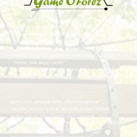
[dsm_glitch_text glitch_text="NOUVELLES ACTIVITéS"
glitch_text_effect="three"
glitch_one_color_one="#EC671C"
glitch_one_color_two="#316041"
_builder_version="4.23.4" _module_preset="default"
header_level="h2" header_font="Akronim|700||on|||||"
header_text_align="center"
header_text_color="#316041" header_font_size="38px"
locked="off" global_colors_info="{}"][/dsm_glitch_text]
[dsm_card_carousel slider_effect="coverflow"
_builder_version="4.23.4" _module_preset="default"
global_colors_info="{}"][dsm_card_carousel_child
title="Battle archery" image="https://www.acro-forez.fr/wp-
content/uploads/2021/04/Battle-Archery.jpg"
image_background_animation="zoom_in"