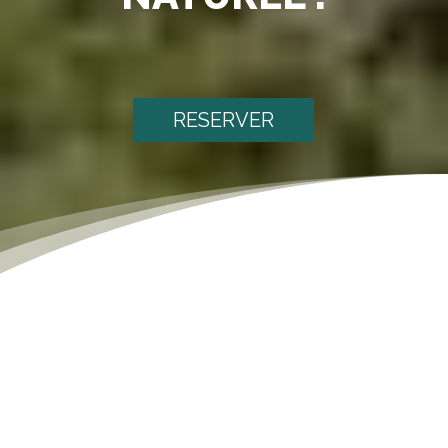
RESERVER
[dsm_text_notation notation_text="Nos Partenaires"
notation_type="box" notation_delay="70ms"
heading_html_tag="h2" _builder_version="4.23.4"