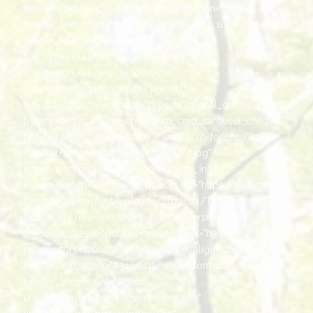
header_font="|700||on|||||" header_text_align="center"
header_text_color="#316041" header_font_size="24px"
header_line_height="1.2em"
link_option_url="https://gameoforez.fr/"
link_option_url_new_window="on"
header_text_shadow_style="preset1"
box_shadow_style_image="preset2" global_colors_info="{}"]
[/dsm_card_carousel_child][dsm_card_carousel_child
title="Tir à l'arc" image="https://www.acro-forez.fr/wp-
content/uploads/2021/04/Tir-a-larc.jpg"
image_background_animation="zoom_in"
image_popup="on" image_popup_src="https://www.acro-
forez.fr/wp-content/uploads/2021/04/Tir-a-larc.jpg"
button_url_new_window=1 _builder_version=4.16
_module_preset="default" header_level="h3"
header_font="|700||on|||||" header_text_align="center"
header_text_color="#316041" header_font_size="24px"
header_line_height="1.2em"
link_option_url="https://gameoforez.fr/"