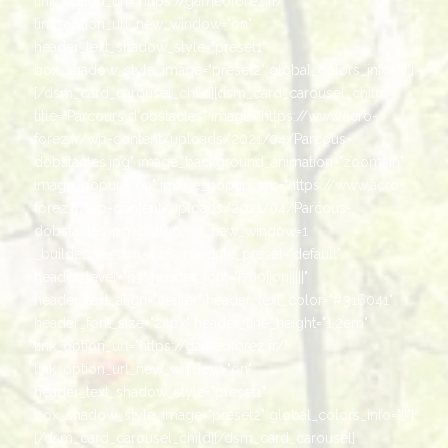
link_option_url="https://gameoforez.fr/"
link_option_url_new_window="on"
header_text_shadow_style="preset1"
box_shadow_style_image="preset2" global_colors_info="{}"]
[/dsm_card_carousel_child][dsm_card_carousel_child
title="Parcours d'obstacles" image="https://www.acro-
forez.fr/wp-content/uploads/2021/04/Parcous-
dobstacles.jpg" image_background_animation="zoom_in"
image_popup="on" image_popup_src="https://www.acro-
forez.fr/wp-content/uploads/2021/04/Parcous-
dobstacles.jpg" button_url_new_window=1
_builder_version=4.16 _module_preset="default"
header_level="h3" header_font="|700||on|||||"
header_text_align="center" header_text_color="#316041"
header_font_size="24px" header_line_height="1.2em"
link_option_url="https://gameoforez.fr/"
link_option_url_new_window="on"
header_text_shadow_style="preset1"
box_shadow_style_image="preset2" global_colors_info="{}"]
[/dsm_card_carousel_child][/dsm_card_carousel]