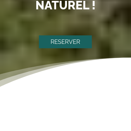
NATUREL !
RESERVER
[dsm_text_notation notation_text="Nos Partenaires"
notation_type="box" notation_delay="70ms"