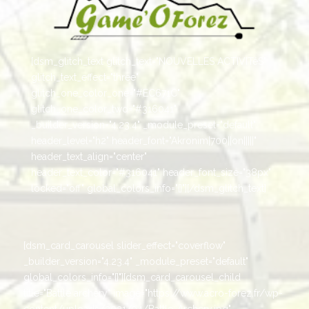
[dsm_glitch_text glitch_text="NOUVELLES ACTIVITéS"
glitch_text_effect="three"
glitch_one_color_one="#EC671C"
glitch_one_color_two="#316041"
_builder_version="4.23.4" _module_preset="default"
header_level="h2" header_font="Akronim|700||on|||||"
header_text_align="center"
header_text_color="#316041" header_font_size="38px"
locked="off" global_colors_info="{}"][/dsm_glitch_text]
[dsm_card_carousel slider_effect="coverflow"
_builder_version="4.23.4" _module_preset="default"
global_colors_info="{}"][dsm_card_carousel_child
title="Battle archery" image="https://www.acro-forez.fr/wp-
content/uploads/2021/04/Battle-Archery.jpg"