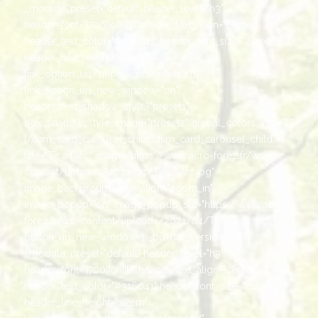
_module_preset="default" header_level="h3"
header_font="|700||on|||||" header_text_align="center"
header_text_color="#316041" header_font_size="24px"
header_line_height="1.2em"
link_option_url="https://gameoforez.fr/"
link_option_url_new_window="on"
header_text_shadow_style="preset1"
box_shadow_style_image="preset2" global_colors_info="{}"]
[/dsm_card_carousel_child][dsm_card_carousel_child
title="Tir à l'arc" image="https://www.acro-forez.fr/wp-
content/uploads/2021/04/Tir-a-larc.jpg"
image_background_animation="zoom_in"
image_popup="on" image_popup_src="https://www.acro-
forez.fr/wp-content/uploads/2021/04/Tir-a-larc.jpg"
button_url_new_window=1 _builder_version=4.16
_module_preset="default" header_level="h3"
header_font="|700||on|||||" header_text_align="center"
header_text_color="#316041" header_font_size="24px"
header_line_height="1.2em"