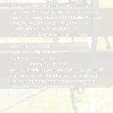
image_background_animation="zoom_in"
image_popup="on" image_popup_src="https://www.acro-
forez.fr/wp-content/uploads/2021/04/Battle-Archery.jpg"
button_url_new_window=1 _builder_version="4.23.4"
_module_preset="default" header_level="h3"
header_font="|700||on|||||" header_text_align="center"
header_text_color="#316041" header_font_size="24px"
header_line_height="1.2em"
link_option_url="https://gameoforez.fr/"
link_option_url_new_window="on"
header_text_shadow_style="preset1"
box_shadow_style_image="preset2" global_colors_info="{}"]
[/dsm_card_carousel_child][dsm_card_carousel_child
title="Laser Tag" image="https://www.acro-forez.fr/wp-
content/uploads/2021/04/Laser-tag.jpg"
image_background_animation="zoom_in"
image_popup="on" image_popup_src="https://www.acro-
forez.fr/wp-content/uploads/2021/04/Laser-tag.jpg"
button_url_new_window=1 _builder_version=4.16