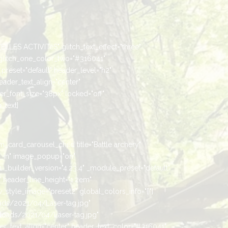
ELLES ACTIVITéS" glitch_text_effect="three"
glitch_one_color_two="#316041"
preset="default" header_level="h2"
header_text_align="center"
r_font_size="38px" locked="off"
_text]
m_card_carousel_child title="Battle archery"
_in" image_popup="on"
builder_version="4.23.4" _module_preset="default"
" header_line_height="1.2em"
style_image="preset2" global_colors_info="{}"]
oads/2021/04/Laser-tag.jpg"
loads/2021/04/Laser-tag.jpg"
er_text_align="center" header_text_color="#316041"