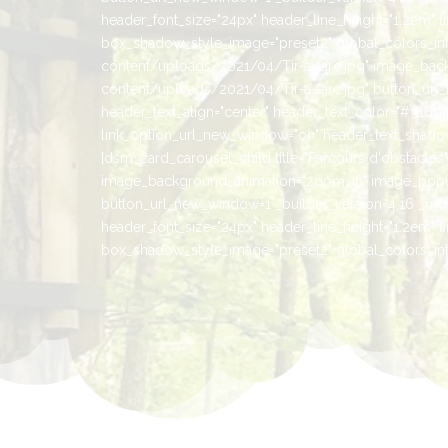
header_font_size="24px" header_line_height="1.2em" l
box_shadow_style_image="preset2" global_colors_info=
content/uploads/2021/04/Tir-a-larc.jpg" image_bac
content/uploads/2021/04/Tir-a-larc.jpg" button_url_n
header_text_align="center" header_text_color="#316041
link_option_url_new_window="on" header_text_shadow_
[dsm_card_carousel_child title="Parcours d'obstacl
image_background_animation="zoom_in" image_popup
button_url_new_window=1 _builder_version=4.16 _modul
header_font_size="24px" header_line_height="1.2em" l
box_shadow_style_image="preset2" global_colors_info