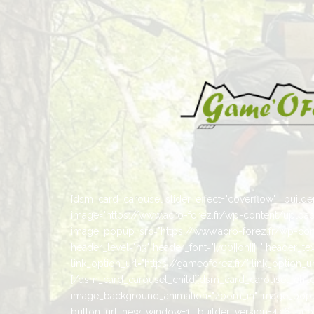
[dsm_card_carousel slider_effect="coverflow" _builder_
image="https://www.acro-forez.fr/wp-content/uplo
image_popup_src="https://www.acro-forez.fr/wp-cont
header_level="h3" header_font="|700||on|||||" header_
link_option_url="https://gameoforez.fr/" link_option
[/dsm_card_carousel_child][dsm_card_carousel_child 
image_background_animation="zoom_in" image_popup
button_url_new_window=1 _builder_version=4.16 _modul