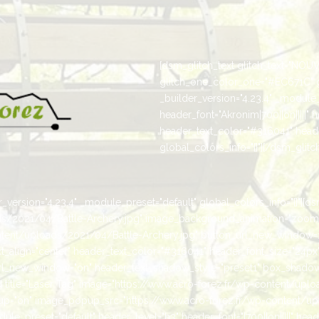
[dsm_glitch_text glitch_text="NOUV
glitch_one_color_one="#EC671C" 
_builder_version="4.23.4" _module_
header_font="Akronim|700||on|||||" 
header_text_color="#316041" heade
global_colors_info="{}"][/dsm_glitch
version="4.23.4" _module_preset="default" global_colors_info="{}"][ds
ads/2021/04/Battle-Archery.jpg" image_background_animation="zoom
ent/uploads/2021/04/Battle-Archery.jpg" button_url_new_window=1 _
text_align="center" header_text_color="#316041" header_font_size="24px
_url_new_window="on" header_text_shadow_style="preset1" box_shadow_
title="Laser Tag" image="https://www.acro-forez.fr/wp-content/upl
="on" image_popup_src="https://www.acro-forez.fr/wp-content/up
e_preset="default" header_level="h3" header_font="|700||on|||||" head