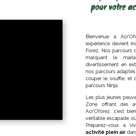
pour votre ac
Bienvenue à Acr'Of
expérience devient i
Forez. Nos parcours d
marquant le mariag
divertissement en ext
nos parcours adaptés 
couper le souffle, e
parcours Ninja.
Les plus jeunes peuve
Zone offrant des a
Acr'Oforez, c'est bi
véritable escapade, où
Préparez-vous à vi
activité plein air
dans