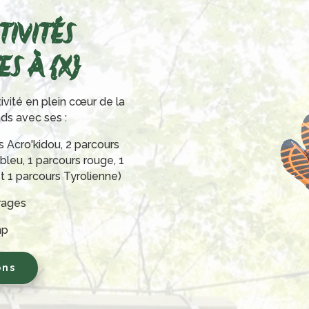
TIVITÉS
S À {X}
ivité en plein cœur de la
nds avec ses :
s Acro'kidou, 2 parcours
 bleu, 1 parcours rouge, 1
et 1 parcours Tyrolienne)
irages
mp
ons