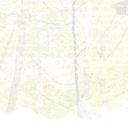
ink_option_url="https://gameoforez.fr/" link_option_url_new_window=
"{}"][/dsm_card_carousel_child][dsm_card_carousel_child title="Tir à
kground_animation="zoom_in" image_popup="on" image_popup_src="h
ew_window=1 _builder_version=4.16 _module_preset="default" header_le
" header_font_size="24px" header_line_height="1.2em" link_option_url
style="preset1" box_shadow_style_image="preset2" global_colors_inf
es" image="https://www.acro-forez.fr/wp-content/uploads/2021/04/Pa
="on" image_popup_src="https://www.acro-forez.fr/wp-content/up
e_preset="default" header_level="h3" header_font="|700||on|||||" head
ink_option_url="https://gameoforez.fr/" link_option_url_new_window=
="{}"][/dsm_card_carousel_child][/dsm_card_carousel]