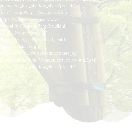
"on" header_text_shadow_style="preset1"
 l'arc" image="https://www.acro-forez.fr/wp-
ttps://www.acro-forez.fr/wp-
vel="h3" header_font="|700||on|||||"
="https://gameoforez.fr/"
o="{}"][/dsm_card_carousel_child]
rcous-dobstacles.jpg"
loads/2021/04/Parcous-dobstacles.jpg"
er_text_align="center" header_text_color="#316041"
"on" header_text_shadow_style="preset1"