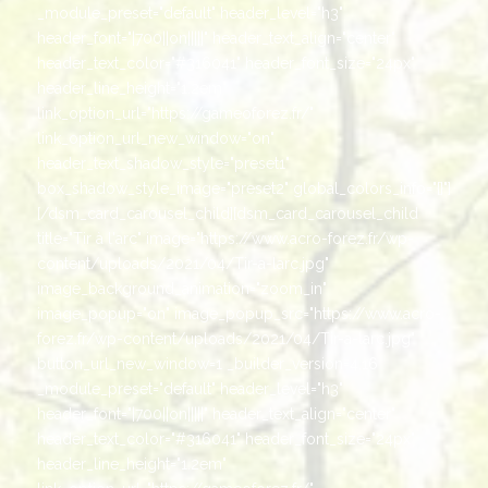
_module_preset="default" header_level="h3"
header_font="|700||on|||||" header_text_align="center"
header_text_color="#316041" header_font_size="24px"
header_line_height="1.2em"
link_option_url="https://gameoforez.fr/"
link_option_url_new_window="on"
header_text_shadow_style="preset1"
box_shadow_style_image="preset2" global_colors_info="{}"]
[/dsm_card_carousel_child][dsm_card_carousel_child
title="Tir à l'arc" image="https://www.acro-forez.fr/wp-
content/uploads/2021/04/Tir-a-larc.jpg"
image_background_animation="zoom_in"
image_popup="on" image_popup_src="https://www.acro-
forez.fr/wp-content/uploads/2021/04/Tir-a-larc.jpg"
button_url_new_window=1 _builder_version=4.16
_module_preset="default" header_level="h3"
header_font="|700||on|||||" header_text_align="center"
header_text_color="#316041" header_font_size="24px"
header_line_height="1.2em"