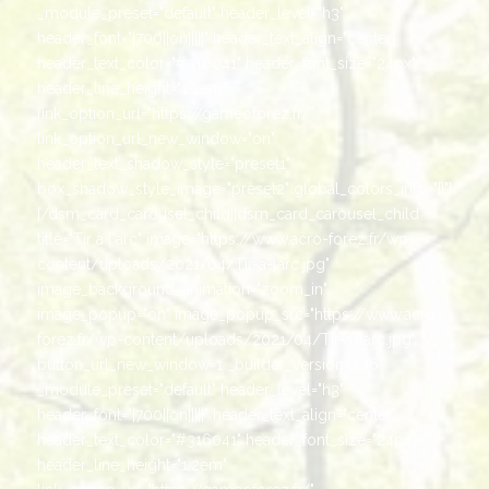
_module_preset="default" header_level="h3"
header_font="|700||on|||||" header_text_align="center"
header_text_color="#316041" header_font_size="24px"
header_line_height="1.2em"
link_option_url="https://gameoforez.fr/"
link_option_url_new_window="on"
header_text_shadow_style="preset1"
box_shadow_style_image="preset2" global_colors_info="{}"]
[/dsm_card_carousel_child][dsm_card_carousel_child
title="Tir à l'arc" image="https://www.acro-forez.fr/wp-
content/uploads/2021/04/Tir-a-larc.jpg"
image_background_animation="zoom_in"
image_popup="on" image_popup_src="https://www.acro-
forez.fr/wp-content/uploads/2021/04/Tir-a-larc.jpg"
button_url_new_window=1 _builder_version=4.16
_module_preset="default" header_level="h3"
header_font="|700||on|||||" header_text_align="center"
header_text_color="#316041" header_font_size="24px"
header_line_height="1.2em"