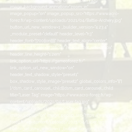
image_background_animation="zoom_in"
image_popup="on" image_popup_src="https://www.acro-
forez.fr/wp-content/uploads/2021/04/Battle-Archery.jpg"
button_url_new_window=1 _builder_version="4.23.4"
_module_preset="default" header_level="h3"
header_font="|700||on|||||" header_text_align="center"
header_text_color="#316041" header_font_size="24px"
header_line_height="1.2em"
link_option_url="https://gameoforez.fr/"
link_option_url_new_window="on"
header_text_shadow_style="preset1"
box_shadow_style_image="preset2" global_colors_info="{}"]
[/dsm_card_carousel_child][dsm_card_carousel_child
title="Laser Tag" image="https://www.acro-forez.fr/wp-
content/uploads/2021/04/Laser-tag.jpg"
image_background_animation="zoom_in"
image_popup="on" image_popup_src="https://www.acro-
forez.fr/wp-content/uploads/2021/04/Laser-tag.jpg"
button_url_new_window=1 _builder_version=4.16