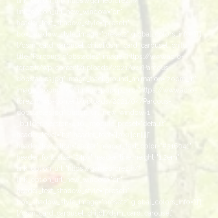
link_option_url="https://gameoforez.fr/"
link_option_url_new_window="on"
header_text_shadow_style="preset1"
box_shadow_style_image="preset2" global_colors_info="{}"]
[/dsm_card_carousel_child][dsm_card_carousel_child
title="Parcours d'obstacles" image="https://www.acro-
forez.fr/wp-content/uploads/2021/04/Parcous-
dobstacles.jpg" image_background_animation="zoom_in"
image_popup="on" image_popup_src="https://www.acro-
forez.fr/wp-content/uploads/2021/04/Parcous-
dobstacles.jpg" button_url_new_window=1
_builder_version=4.16 _module_preset="default"
header_level="h3" header_font="|700||on|||||"
header_text_align="center" header_text_color="#316041"
header_font_size="24px" header_line_height="1.2em"
link_option_url="https://gameoforez.fr/"
link_option_url_new_window="on"
header_text_shadow_style="preset1"
box_shadow_style_image="preset2" global_colors_info="{}"]
[/dsm_card_carousel_child][/dsm_card_carousel]