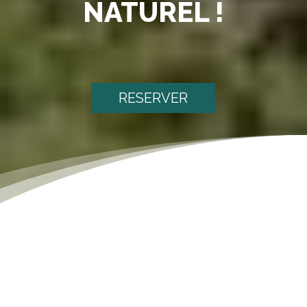
NATUREL !
RESERVER
[dsm_text_notation notation_text="Nos Partenaires"
notation_type="box" notation_delay="70ms"