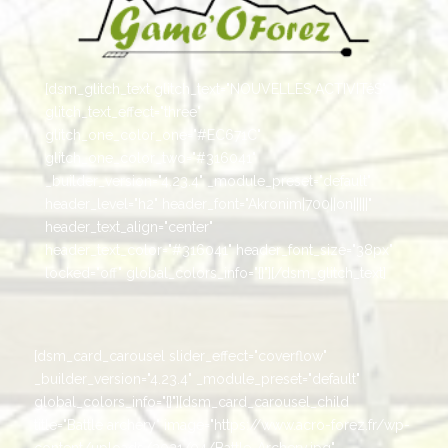
[dsm_glitch_text glitch_text="NOUVELLES ACTIVITéS"
glitch_text_effect="three"
glitch_one_color_one="#EC671C"
glitch_one_color_two="#316041"
_builder_version="4.23.4" _module_preset="default"
header_level="h2" header_font="Akronim|700||on|||||"
header_text_align="center"
header_text_color="#316041" header_font_size="38px"
locked="off" global_colors_info="{}"][/dsm_glitch_text]
[dsm_card_carousel slider_effect="coverflow"
_builder_version="4.23.4" _module_preset="default"
global_colors_info="{}"][dsm_card_carousel_child
title="Battle archery" image="https://www.acro-forez.fr/wp-
content/uploads/2021/04/Battle-Archery.jpg"