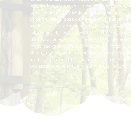
box_shadow_style_image="preset2" global_colors_info=
content/uploads/2021/04/Tir-a-larc.jpg" image_bac
content/uploads/2021/04/Tir-a-larc.jpg" button_url_n
header_text_align="center" header_text_color="#316041
link_option_url_new_window="on" header_text_shadow_
[dsm_card_carousel_child title="Parcours d'obstacl
image_background_animation="zoom_in" image_popup
button_url_new_window=1 _builder_version=4.16 _modul
header_font_size="24px" header_line_height="1.2em" l
box_shadow_style_image="preset2" global_colors_info