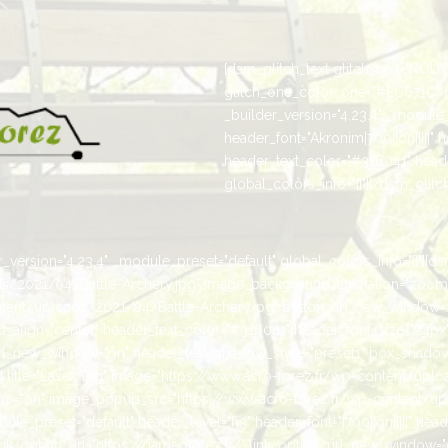
[dsm_glitch_text glitch_text="NOUV
glitch_one_color_one="#EC671C" 
_builder_version="4.23.4" _module_
header_font="Akronim|700||on|||||" 
header_text_color="#316041" heade
global_colors_info="{}"][/dsm_glitch
version="4.23.4" _module_preset="default" global_colors_info="{}"][ds
ads/2021/04/Battle-Archery.jpg" image_background_animation="zoom
ent/uploads/2021/04/Battle-Archery.jpg" button_url_new_window=1 _
text_align="center" header_text_color="#316041" header_font_size="24px
_url_new_window="on" header_text_shadow_style="preset1" box_shadow_
title="Laser Tag" image="https://www.acro-forez.fr/wp-content/upl
="on" image_popup_src="https://www.acro-forez.fr/wp-content/up
e_preset="default" header_level="h3" header_font="|700||on|||||" head
ink_option_url="https://gameoforez.fr/" link_option_url_new_window=