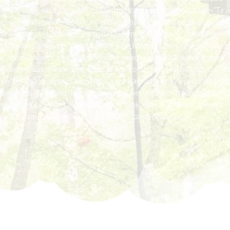
"{}"][/dsm_card_carousel_child][dsm_card_carousel_child title="Tir à
kground_animation="zoom_in" image_popup="on" image_popup_src="h
ew_window=1 _builder_version=4.16 _module_preset="default" header_le
" header_font_size="24px" header_line_height="1.2em" link_option_url
style="preset1" box_shadow_style_image="preset2" global_colors_inf
es" image="https://www.acro-forez.fr/wp-content/uploads/2021/04/Pa
="on" image_popup_src="https://www.acro-forez.fr/wp-content/up
e_preset="default" header_level="h3" header_font="|700||on|||||" head
ink_option_url="https://gameoforez.fr/" link_option_url_new_window=
="{}"][/dsm_card_carousel_child][/dsm_card_carousel]