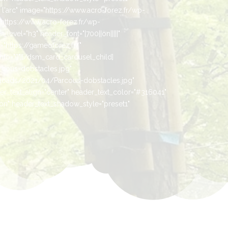
 l'arc" image="https://www.acro-forez.fr/wp-
ttps://www.acro-forez.fr/wp-
vel="h3" header_font="|700||on|||||"
="https://gameoforez.fr/"
o="{}"][/dsm_card_carousel_child]
rcous-dobstacles.jpg"
loads/2021/04/Parcous-dobstacles.jpg"
er_text_align="center" header_text_color="#316041"
"on" header_text_shadow_style="preset1"