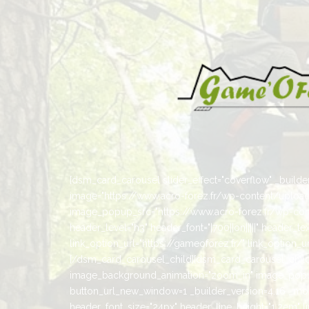
[dsm_card_carousel slider_effect="coverflow" _builder_
image="https://www.acro-forez.fr/wp-content/uplo
image_popup_src="https://www.acro-forez.fr/wp-cont
header_level="h3" header_font="|700||on|||||" header_
link_option_url="https://gameoforez.fr/" link_option
[/dsm_card_carousel_child][dsm_card_carousel_child 
image_background_animation="zoom_in" image_popup
button_url_new_window=1 _builder_version=4.16 _modul
header_font_size="24px" header_line_height="1.2em" l