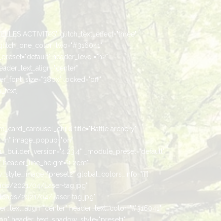
ELLES ACTIVITéS" glitch_text_effect="three"
glitch_one_color_two="#316041"
preset="default" header_level="h2"
header_text_align="center"
r_font_size="38px" locked="off"
_text]
m_card_carousel_child title="Battle archery"
_in" image_popup="on"
builder_version="4.23.4" _module_preset="default"
" header_line_height="1.2em"
style_image="preset2" global_colors_info="{}"]
oads/2021/04/Laser-tag.jpg"
loads/2021/04/Laser-tag.jpg"
er_text_align="center" header_text_color="#316041"
"on" header_text_shadow_style="preset1"