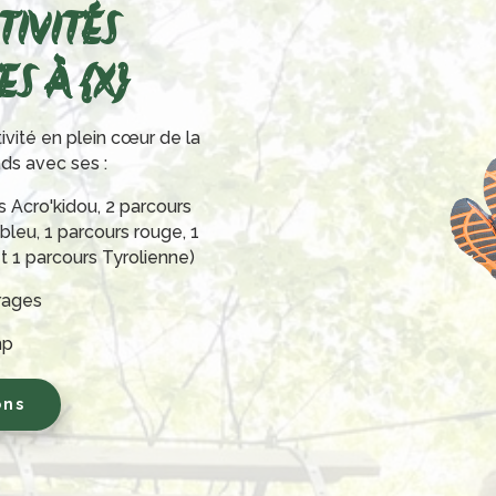
TIVITÉS
S À {X}
ivité en plein cœur de la
nds avec ses :
s Acro'kidou, 2 parcours
 bleu, 1 parcours rouge, 1
et 1 parcours Tyrolienne)
irages
mp
ons