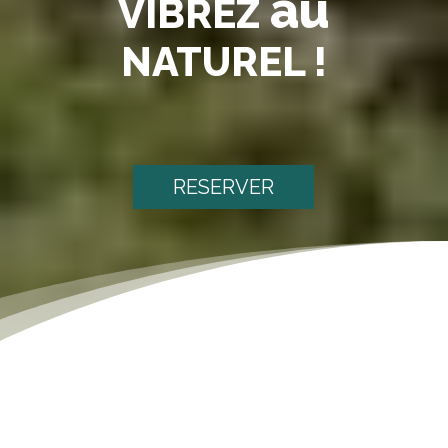
au
VIBREZ
NATUREL !
RESERVER