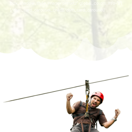
box_shadow_style_image="preset2" global_colors_info="{}"]
[/dsm_card_carousel_child][/dsm_card_carousel]