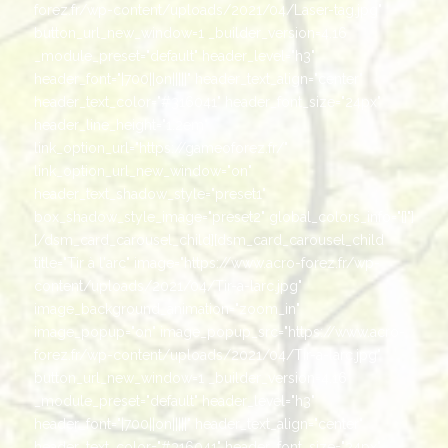
forez.fr/wp-content/uploads/2021/04/Laser-tag.jpg"
button_url_new_window=1 _builder_version=4.16
_module_preset="default" header_level="h3"
header_font="|700||on|||||" header_text_align="center"
header_text_color="#316041" header_font_size="24px"
header_line_height="1.2em"
link_option_url="https://gameoforez.fr/"
link_option_url_new_window="on"
header_text_shadow_style="preset1"
box_shadow_style_image="preset2" global_colors_info="{}"]
[/dsm_card_carousel_child][dsm_card_carousel_child
title="Tir à l'arc" image="https://www.acro-forez.fr/wp-
content/uploads/2021/04/Tir-a-larc.jpg"
image_background_animation="zoom_in"
image_popup="on" image_popup_src="https://www.acro-
forez.fr/wp-content/uploads/2021/04/Tir-a-larc.jpg"
button_url_new_window=1 _builder_version=4.16
_module_preset="default" header_level="h3"
header_font="|700||on|||||" header_text_align="center"
header_text_color="#316041" header_font_size="24px"