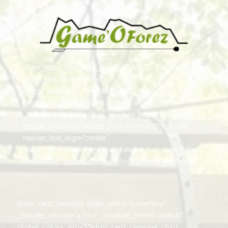
[dsm_glitch_text glitch_text="NOUVELLES ACTIVITéS"
glitch_text_effect="three"
glitch_one_color_one="#EC671C"
glitch_one_color_two="#316041"
_builder_version="4.23.4" _module_preset="default"
header_level="h2" header_font="Akronim|700||on|||||"
header_text_align="center"
header_text_color="#316041" header_font_size="38px"
locked="off" global_colors_info="{}"][/dsm_glitch_text]
[dsm_card_carousel slider_effect="coverflow"
_builder_version="4.23.4" _module_preset="default"
global_colors_info="{}"][dsm_card_carousel_child