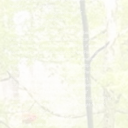
header_line_height="1.2em"
link_option_url="https://gameoforez.fr/"
link_option_url_new_window="on"
header_text_shadow_style="preset1"
box_shadow_style_image="preset2" global_colors_info="{}"]
[/dsm_card_carousel_child][dsm_card_carousel_child
title="Parcours d'obstacles" image="https://www.acro-
forez.fr/wp-content/uploads/2021/04/Parcous-
dobstacles.jpg" image_background_animation="zoom_in"
image_popup="on" image_popup_src="https://www.acro-
forez.fr/wp-content/uploads/2021/04/Parcous-
dobstacles.jpg" button_url_new_window=1
_builder_version=4.16 _module_preset="default"
header_level="h3" header_font="|700||on|||||"
header_text_align="center" header_text_color="#316041"
header_font_size="24px" header_line_height="1.2em"
link_option_url="https://gameoforez.fr/"
link_option_url_new_window="on"
header_text_shadow_style="preset1"