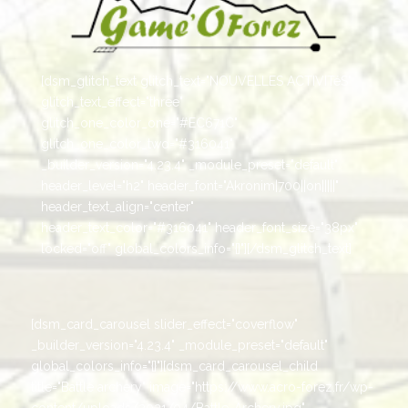
[dsm_glitch_text glitch_text="NOUVELLES ACTIVITéS"
glitch_text_effect="three"
glitch_one_color_one="#EC671C"
glitch_one_color_two="#316041"
_builder_version="4.23.4" _module_preset="default"
header_level="h2" header_font="Akronim|700||on|||||"
header_text_align="center"
header_text_color="#316041" header_font_size="38px"
locked="off" global_colors_info="{}"][/dsm_glitch_text]
[dsm_card_carousel slider_effect="coverflow"
_builder_version="4.23.4" _module_preset="default"
global_colors_info="{}"][dsm_card_carousel_child
title="Battle archery" image="https://www.acro-forez.fr/wp-
content/uploads/2021/04/Battle-Archery.jpg"