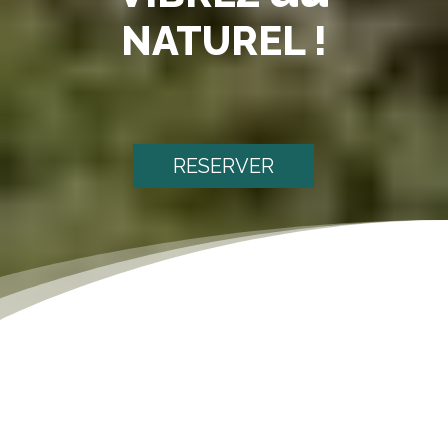
NATUREL !
RESERVER
[dsm_text_notation notation_text="Nos Partenaires"