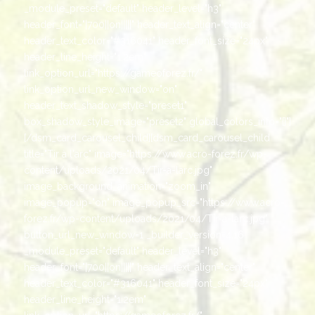
_module_preset="default" header_level="h3"
header_font="|700||on|||||" header_text_align="center"
header_text_color="#316041" header_font_size="24px"
header_line_height="1.2em"
link_option_url="https://gameoforez.fr/"
link_option_url_new_window="on"
header_text_shadow_style="preset1"
box_shadow_style_image="preset2" global_colors_info="{}"]
[/dsm_card_carousel_child][dsm_card_carousel_child
title="Tir à l'arc" image="https://www.acro-forez.fr/wp-
content/uploads/2021/04/Tir-a-larc.jpg"
image_background_animation="zoom_in"
image_popup="on" image_popup_src="https://www.acro-
forez.fr/wp-content/uploads/2021/04/Tir-a-larc.jpg"
button_url_new_window=1 _builder_version=4.16
_module_preset="default" header_level="h3"
header_font="|700||on|||||" header_text_align="center"
header_text_color="#316041" header_font_size="24px"
header_line_height="1.2em"