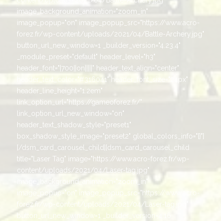
image_background_animation="zoom_in"
image_popup="on" image_popup_src="https://www.acro-
forez.fr/wp-content/uploads/2021/04/Battle-Archery.jpg"
button_url_new_window=1 _builder_version="4.23.4"
_module_preset="default" header_level="h3"
header_font="|700||on|||||" header_text_align="center"
header_text_color="#316041" header_font_size="24px"
header_line_height="1.2em"
link_option_url="https://gameoforez.fr/"
link_option_url_new_window="on"
header_text_shadow_style="preset1"
box_shadow_style_image="preset2" global_colors_info="{}"]
[/dsm_card_carousel_child][dsm_card_carousel_child
title="Laser Tag" image="https://www.acro-forez.fr/wp-
content/uploads/2021/04/Laser-tag.jpg"
image_background_animation="zoom_in"
image_popup="on" image_popup_src="https://www.acro-
forez.fr/wp-content/uploads/2021/04/Laser-tag.jpg"
button_url_new_window=1 _builder_version=4.16