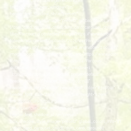
link_option_url="https://gameoforez.fr/"
link_option_url_new_window="on"
header_text_shadow_style="preset1"
box_shadow_style_image="preset2" global_colors_info="{}"]
[/dsm_card_carousel_child][dsm_card_carousel_child
title="Parcours d'obstacles" image="https://www.acro-
forez.fr/wp-content/uploads/2021/04/Parcous-
dobstacles.jpg" image_background_animation="zoom_in"
image_popup="on" image_popup_src="https://www.acro-
forez.fr/wp-content/uploads/2021/04/Parcous-
dobstacles.jpg" button_url_new_window=1
_builder_version=4.16 _module_preset="default"
header_level="h3" header_font="|700||on|||||"
header_text_align="center" header_text_color="#316041"
header_font_size="24px" header_line_height="1.2em"
link_option_url="https://gameoforez.fr/"
link_option_url_new_window="on"
header_text_shadow_style="preset1"
box_shadow_style_image="preset2" global_colors_info="{}"]
[/dsm_card_carousel_child][/dsm_card_carousel]