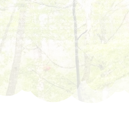
kground_animation="zoom_in" image_popup="on" image_popup_src="h
ew_window=1 _builder_version=4.16 _module_preset="default" header_le
" header_font_size="24px" header_line_height="1.2em" link_option_url
style="preset1" box_shadow_style_image="preset2" global_colors_inf
es" image="https://www.acro-forez.fr/wp-content/uploads/2021/04/Pa
="on" image_popup_src="https://www.acro-forez.fr/wp-content/up
e_preset="default" header_level="h3" header_font="|700||on|||||" head
ink_option_url="https://gameoforez.fr/" link_option_url_new_window=
="{}"][/dsm_card_carousel_child][/dsm_card_carousel]