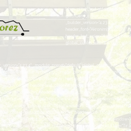
[dsm_glitch_text glitch_text="NOUV
glitch_one_color_one="#EC671C" 
_builder_version="4.23.4" _module_
header_font="Akronim|700||on|||||" 
header_text_color="#316041" heade
global_colors_info="{}"][/dsm_glitch
version="4.23.4" _module_preset="default" global_colors_info="{}"][ds
ads/2021/04/Battle-Archery.jpg" image_background_animation="zoom
ent/uploads/2021/04/Battle-Archery.jpg" button_url_new_window=1 _
text_align="center" header_text_color="#316041" header_font_size="24px
_url_new_window="on" header_text_shadow_style="preset1" box_shadow_
title="Laser Tag" image="https://www.acro-forez.fr/wp-content/upl
="on" image_popup_src="https://www.acro-forez.fr/wp-content/up
e_preset="default" header_level="h3" header_font="|700||on|||||" head
ink_option_url="https://gameoforez.fr/" link_option_url_new_window=
"{}"][/dsm_card_carousel_child][dsm_card_carousel_child title="Tir à