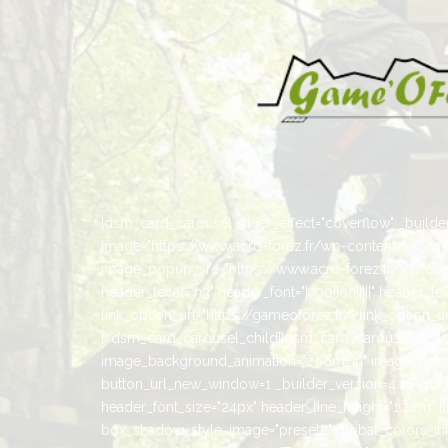
[dsm_card_carousel slider_effect="coverflow" _builder_
image="https://www.acro-forez.fr/wp-content/uplo
image_popup_src="https://www.acro-forez.fr/wp-cont
header_level="h3" header_font="|700||on|||||" header_
link_option_url="https://gameoforez.fr/" link_option
[/dsm_card_carousel_child][dsm_card_carousel_child 
image_background_animation="zoom_in" image_popup
button_url_new_window=1 _builder_version=4.16 _modul
header_font_size="24px" header_line_height="1.2em" l
box_shadow_style_image="preset2" global_colors_info=