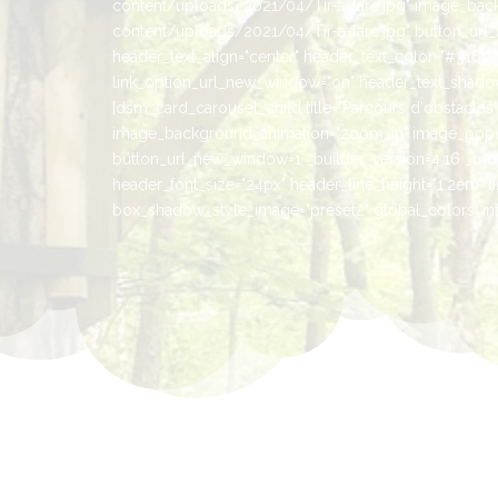
content/uploads/2021/04/Tir-a-larc.jpg" image_bac
content/uploads/2021/04/Tir-a-larc.jpg" button_url_n
header_text_align="center" header_text_color="#316041
link_option_url_new_window="on" header_text_shadow_
[dsm_card_carousel_child title="Parcours d'obstacl
image_background_animation="zoom_in" image_popup
button_url_new_window=1 _builder_version=4.16 _modul
header_font_size="24px" header_line_height="1.2em" l
box_shadow_style_image="preset2" global_colors_info