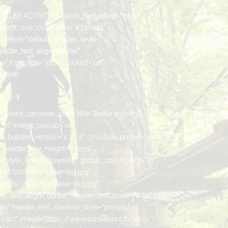
ELLES ACTIVITéS" glitch_text_effect="three"
glitch_one_color_two="#316041"
preset="default" header_level="h2"
header_text_align="center"
r_font_size="38px" locked="off"
_text]
m_card_carousel_child title="Battle archery"
_in" image_popup="on"
builder_version="4.23.4" _module_preset="default"
" header_line_height="1.2em"
style_image="preset2" global_colors_info="{}"]
oads/2021/04/Laser-tag.jpg"
loads/2021/04/Laser-tag.jpg"
er_text_align="center" header_text_color="#316041"
"on" header_text_shadow_style="preset1"
 l'arc" image="https://www.acro-forez.fr/wp-