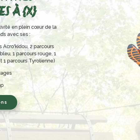
S À {X}
ivité en plein cœur de la
nds avec ses :
s Acro'kidou, 2 parcours
 bleu, 1 parcours rouge, 1
et 1 parcours Tyrolienne)
irages
mp
ons